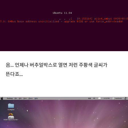
음... 언제나 버추얼박스로 열면 저런 주황색 글씨가
뜬다죠...