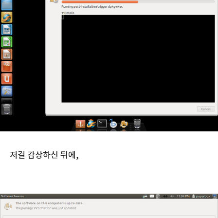
저걸 감상하신 뒤에,