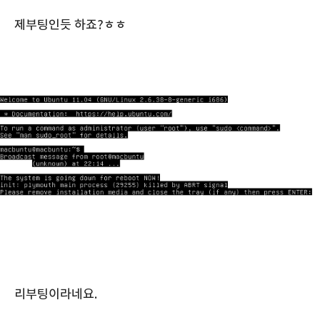
제부팅인듯 하죠?ㅎㅎ
리부팅이라네요.