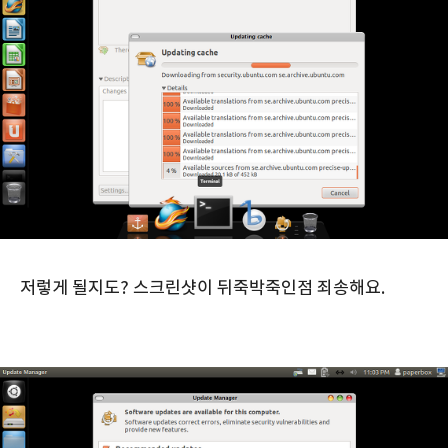
저렇게 될지도? 스크린샷이 뒤죽박죽인점 죄송해요.