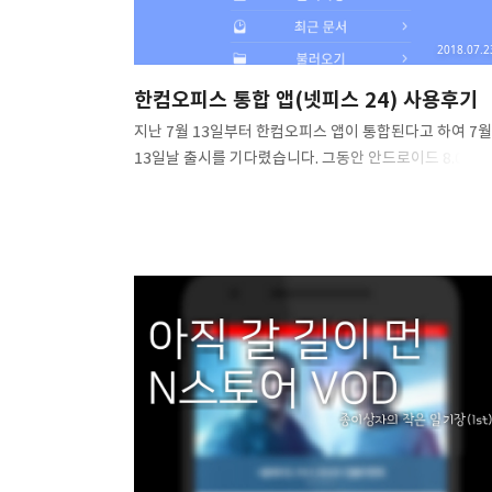
2018.07.2
한컴오피스 통합 앱(넷피스 24) 사용후기
지난 7월 13일부터 한컴오피스 앱이 통합된다고 하여 7월
13일날 출시를 기다렸습니다. 그동안 안드로이드 8.0 대
이후로 글꼴 폴더 설정 기능이 먹통상태였고, 어떤
방법으로도 해결할 수 없었기 때문에 이를 해결하고 싶었
때문입니다.(이걸 해결할 수만 있다면 WPS Office따위
저리가라고 할 수 있을 거라 생각했습니다. WPS Office
중국 앱이라 그런지 버전업데이트를 계속 거쳐도
워드프로세서에선 한국어 글꼴이 전부 고정폭으로
렌더링되는 버그가 있었습니다. 스프레드시트 부분은 UI
무척 불편하고 블루투스 키보드 지원도 부족해서 쓸만하
않았죠.) 그리고 대망의 7월 13일 오후 12시 경, 실제로
한컴오피스 통합 앱이 출시되었습니다. 230MB가량의 앱
용량이었지만 통합앱이라 한워드+한..