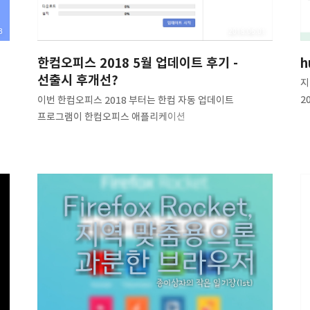
3
2018.06.01
한컴오피스 2018 5월 업데이트 후기 -
h
선출시 후개선?
지
응
2
이번 한컴오피스 2018 부터는 한컴 자동 업데이트
공
프로그램이 한컴오피스 애플리케이션
기
업
(HancomStudio.exe) 내부에 통합됨에 따라, 한컴오피스
는
여
NEO까지 사용되었던 Windows 부팅 시 자동 실행을
가
변
그대로 체크해두기에는 워낙에 리소스도 많이 먹는 앱이라
i
제가 업데이트를 그때그때 하여 사용하고 있었습니다.
있
그렇기 때문에 아무래도 굵직한 개선사항이 있어도 알지를
가
사
못했는데요,한컴오피스 2018이 나타난 이래로 뒤늦게 출시
지
있
행사를 하더니(약 3개월 정도의 격차가 있었던 것
S
같습니다.) 이후 넷피스 24 내의 웹 오피스 로고들도 바뀌고,
계
나름 한컴오피스 2018 아이콘도 Windows 용 다운로드에
추
달아놓고 해서 본격적으로 한컴오피스 2018의 출시를
알리려나보다 했습니다.이때까지는 업데이트 체크를 안..