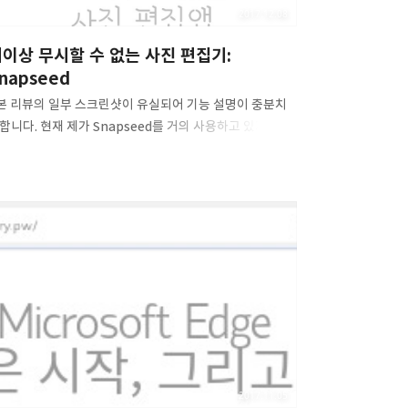
2017.12.08
이상 무시할 수 없는 사진 편집기:
napseed
 본 리뷰의 일부 스크린샷이 유실되어 기능 설명이 충분치
합니다. 현재 제가 Snapseed를 거의 사용하고 있지 않아
후 보완될 예정입니다. 이번 가을에 있었던 학교 체육대회
, 주간 사진에서 화이트밸런스를 너무 못 잡는 Nexus
X로 촬영한 덕분에 아침에 있었던 개회식에선 역광으로
진을 찍어도 검게 나오거나 과하게 환한 모습을
였습니다. 이런 사진을 보정하는 앱으로 나온 앱은 많지
은 편인데, 지난번까지 사용한 Pixlr를 비롯해
hotoshop Express, Snapseed 등 몇가지 사진 보정
이 존재합니다. 이 외에도 여러 제조사에서 기본 갤러리
을 탑재할 때(구글 조차도) 각종 필터나 심하게는 다양한
분을 세부 조정할 수 있는 기능을 제공해 주는데요,
니멀리즘 열풍과..
2017.11.05