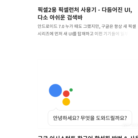
픽셀2용 픽셀런처 사용기 - 다듬어진 UI,
다소 아쉬운 검색바
안드로이드 7.0 누가 때도 그랬지만, 구글은 항상 새 픽셀
시리즈에 먼저 새 UI를 탑재하고 이전 기기들에 일부 요
집어넣어주곤 했습니다. 그 과정에서 야간모드처럼 원래
넥서스에서도 되었다가 버전 업 과정에서 픽셀 전용
기능으로 빠진 것이나, 설정 앱의 고객센터처럼 넥서스
기기도 일부 혜택을 받는 쪽으로 된 경우가 존재합니다. 
픽셀 런처는 그야말로 '픽셀' 런처인 만큼, 넥서스에 포팅
되지 않았는데요. 그로 인해 7.0 누가부터 Google Now
런처가 디스플레이 크기 옵션에 제대로 대응하지 못하는
호환성 문제가 발생했습니다. 기본 크기에선 문제가 없지
대응을 개을리하면서 가장 작은 UI 크기로 설정하면 앱
서랍의 아이콘만 커보이는 버그가 발생한 겁니다. 그런
이유로 저는 픽셀 런처를..
2017.10.2