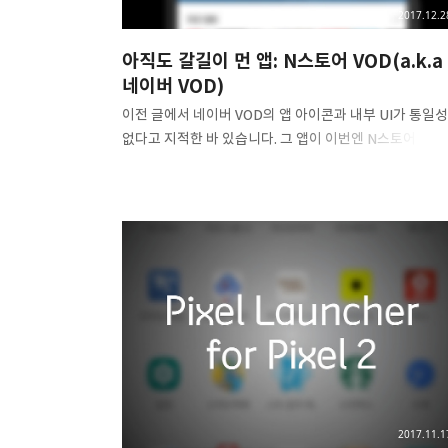
2017.12.2
아직도 갈길이 먼 앱: N스토어 VOD(a.k.a
네이버 VOD)
이전 글에서 네이버 VOD의 앱 아이콘과 내부 UI가 통일
없다고 지적한 바 있습니다. 그 앱이 이번엔 N스토어
VOD라는 이름으로 UI를 완전히 개편해서 돌아왔는데요,
여전히 불편한 점이 한 두가지가 아니더군요. -_-;; 어쩌면
UI가 개선되면서 문제점들이 들어난 것일 수도 있지만, 이
업데이트는 뭔가 카카오스럽다는 점에서(?) 기존 네이버
앱들과 다릅니다. 그럼 무엇이 카카오 같냐 하면, 1.
하얀색으로 통일된 UI 2. 튀는 색 사용 3. 통합이 되다 만
기능 대충 이렇습니다. 아이콘과 이름이 변경되었는데,
Adaptive Icon에 통합한 것도 아니고, 완전한 직사각형
아이콘이었던 과거 버전과도 다르게 이번엔 아이콘 모양
틀에서 벗어났습니다. 그 개성은 좋게 느껴질 수도 있으나
앱 런처에..
2017.11.1