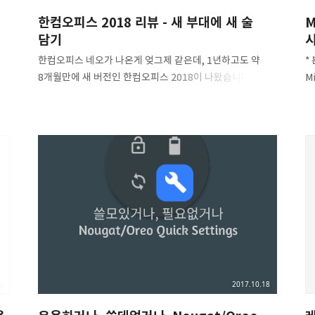
한컴오피스 2018 리뷰 - 새 부대에 새 술
M
담기
시
한컴오피스 네오가 나온게 엊그제 같은데, 1년하고도 약
*
소를
8개월만에 새 버전인 한컴오피스 2018이 나왔습니다.
M
는
그래서 그런지 네오를 구입하신 분들은 시큰둥한 반응을
종
보이시더군요. 사실 기능상으로도 큰 차이는 없습니다. 다만
작
이래저래 겉모습에서 변한게 많아서 보는 재미는 있네요.
E
다만
저의 경우 경기도교육청×넷피스24 프로모션을
업
이
이용중이라서 기존에 쓰던 넷피스 24용 경량화판 NEO를
1
지우고, 새로 2018을 설치했습니다. 설치할 때 Visual C++
유
설치 패키지 오류가 나서 고생했네요. Visual C++ 2013
엣
만,
재배포 패키지를 몇 번 지우고 다시 설치해도 해결이 안
채
되었는데 이렇게 하시면 됩니다. 괜히 Administer
될
활성화하고 난리쳤네요. 1. 한컴오피스 2018 설치파일을
중
엽니다. 2. 실행시킨 ..
1
2017.10.18