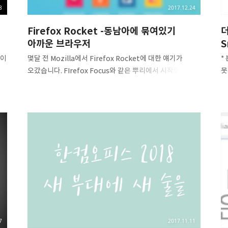
8
2017.12.24
Firefox Rocket -동남아에 묶여있기
더
아까운 브라우저
S
성이
몇달 전 Mozilla에서 Firefox Rocket에 대한 얘기가
*
오갔습니다. FIrefox Focus와 같은 뿌리에서 시작했지만
못
조금 더 많은 기능을 포함하고 있고(주: 일단 기본적으로
차
BuddyBuild 프로젝트를 보면, Firefox Rocket은
때
FocusWebkitBeta가 코드네임이고 Firefox Focus는
5
FocusWebViewBeta가 코드네임입니다. Firefox
사
Focus가 베타버전에선 FocusWebkitBeta라는
보
코드네임을 갖고 있었음을 생각하면 프로젝트가 중간에
않
분기되었다고 볼 수 있습니다.) 사생활 보호 기능은 빠진
P
인도네시아용 웹 브라우저인데요, 해당 프로젝트도
앱
이
FIrefox Focus와 같이 Beta 버전을 벗어나 드디어 1.0
앱
,
버전을 출시했습니다. 지역 맞춤용인 만큼..
부
미
7
2017.11.11