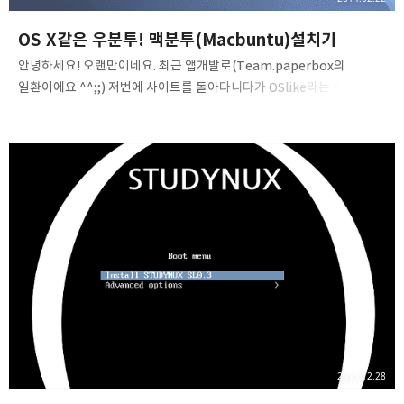
OS X같은 우분투! 맥분투(Macbuntu)설치기
안녕하세요! 오랜만이네요. 최근 앱개발로(Team.paperbox의
일환이에요 ^^;;) 저번에 사이트를 돌아다니다가 OSlike라는 사이트를
찾았어요@!바로 이 주소인데요.http://www.oslike.se/한번
받아보세요. 다행이도 Jaist(SourceForge.net)이라 빠르긴 빠르네요.
어쨌든, 여기가 공식사이트 인 듯 싶습니다. XP-like도 있습니다. 괜찮은
것 같은데 10.04로 개발이 끝난 것 같아 아쉽긴 하네요. Macbuntu도
마찬가지로 Unity때문에 11.10이 마지막 개발이 된 것 같습니다.어쨌든
꾸준하게 업그레이드 하고 몇가지 설정만 바꾸면 이제 다시 Mac OS
X처럼 바꿀 수 있으니까요! 이제 macbuntu의 세계로 빠져 볼까요!-->
업그레이드중 용량부족이 나온다면..
2013.12.28