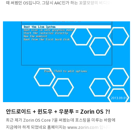
때 써봤던 OS입니다. 그당시 AAC인가 하는 꼬깔모양의 비디오(또는
오디오)플레이어를 썼었고, 미도리라는 브라우저를 썼었으며 파란색
파탕색을 사용하였습니다. 청사진 느낌이 나더군요. 근데 그 OS가
정식버전(0.2)이 나왔다고 하길레 한번 다시 설치해 보았습니다. 현재
Elementary OS의 저장소는 SourceForge인것으로 알고 있습니다.
설치시 LiveCD의 부팅화면은 바꿔주지 않았거나, 가성머신의 그래픽
환경 상 렌더링이 어려워 텍스트로 나오는 것으로 보입니다. 배경화면에
돌이 없었다면 좀 더 좋았을 것 같다는 아쉬움이 생기네요.제
개인적으로는 바다가 더 많이 나오는 편을 좋아합니다. 설치 프로그램의
첫화면은 다..
2013.09.01
안드로이드 + 윈도우 + 우분투 = Zorin OS ?!
최근 제가 Zorin OS Core 7을 써봤는데 포스팅을 미루는 바람에
지금에야 하게 되었네요 홈페이지는 www.zorin.com 입니다.