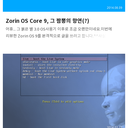
2014.08.09
Zorin OS Core 9, 그 짬뽕의 향연(?)
어휴... 그 붉은 별 3.0 OS사용기 이후로 조금 오랜만이네요.이번에
리뷰한 Zorin OS 9를 본격적으로 글을 쓰려고 합니다.^^사실 이
ZorinOS라는 건 우분투라는 놈의 파생판으로서 완성도가 꽤 높은
배포판입니다.Windows 유저들이 가장 쓰기 쉽도록 만들어 졌다고
합니다.한글이 안되서 따로 설정해 주어야 하기에 여전히 힘들다는
함정... 부팅화면입니다. 바로 부팅되는 이유는 모르겠습니다. 부팅하면
처음에는 GNOME 2또는 MATE로 추정되는 데스크톱이 나옵니다.
(GNOME 3 GNOME Classic일 수도 있습니다.)곧이여 설치화면이
반겨줍니다. Zorin 설치를 눌러주면 됩니다.이때 English로 되어있을
텐데 한국어로 바꾸어 주시면 됩니다.Zorin은 다른 Ubuntu 계열과 다..
2014.02.22