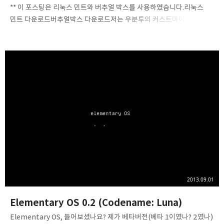
** 이 포스팅은 리눅스 민트와 버추얼 박스를 사용하였습니다.리눅스
민트 다운로드버추얼박스 다운로드저는 우분투의 커스트마이즈
중에서는 리눅스민트를 가장 좋아하는데요.리눅스 민트 16 페트라가
지금 포스팅 하고 있는 이 상황에서 나온지 꽤 된 리눅스가 되어
버렸습니다.어쨌든 예쁜 리눅스민트 16을 만나러 가실까요! 부팅을 하면
이렇게 예쁜(?) 리눅스 민트의 GRUB가 나옵니다.Start Linux
Mint에서 Enter@! 로딩... 큰 화면과 함께 멋있는 스타일이
출동합니다.여기서 Install Linux Mint를 눌러줍시다. 여기서 한국어를
선택한 다음 계속을 누릅니다. 여기서도 그대로 계속을 눌러주시구요.
마찬가지입니다. 허나 실 사용자 분들은 잘 보셔야 되겠습니다. 서울이
자동선택 되어 있습니다..
2013.09.01
Elementary OS 0.2 (Codename: Luna)
Elementary OS, 들어보셨나요? 제가 베타버전(베타 1이였나? 2였나)