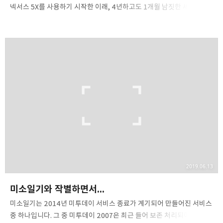
넥서스 5X를 사용하기 시작한 이래, 4년하고도 1개월 남짓한 세월이
흘렀습니다. 저는 그 중 메인보드 불량으로 인한 무한 재부팅 현상때문에
LG G3을 사용할 수밖에 없었던 2개월을 제외하고 고등학교 학창생활
전부와 중학교 3학년을 모두 넥서스 5X와 함께했습니다. 제 인생에서
가장 오래 쓴 정든 휴대폰이기도 합니다. 선택지가 없었던 첫만남 당시
제가 고를 수 있는 스마트폰은 갤럭시 A5 2015, 갤럭시 A7 2015 및 LG
X 시리즈가 전부였습니다. 삼성 휴대폰은 중급형 기기에 제대로 센서를
탑재하기 시작한 시점이 2016년형 모델부터여서 앱 개발을 목표로 하고
있었던 저에겐 전혀 고려대상이 아니었습니다. 그렇다고 X …
2019.06.13
미소일기와 작별하면서...
미소일기는 2014년 미투데이 서비스 종료가 계기되어 만들어진 서비스
중 하나입니다. 그 중 미투데이 2007은 최근 들어 보존 처리되어있던