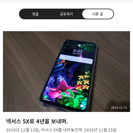
댓글
공유하기
다른 글
종이상자 공책
IT 기기부터 개인 프로젝트 후기, 여행까지
구독하기
카카오톡
라인
트위터
구독하기
카카오스토리
밴드
네이버 블로그
Pocke
2019.12.15
넥서스 5X로 4년을 보내며.
2019년 12월 13일, 넥서스 5X를 내려놓으며. 2015년 11월 15일