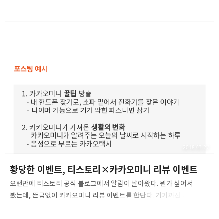
편인데, 일반적인 클라우드 서비스와는 달리 2일 2시간 정도의 점검
시간을 발표한 것입니다.그동안 사실상 유지보수 정도만 하다
공식적으로 최소한의 관리만 할 것임을 선언한 OVH사의 hubiC
서비스도 백그라운드에서 유지보수를 하는 일은 있어도 이렇게 긴 기간
점검하지 않았음을 생각해보면, 황당할 수 밖에 없습니다. 게다가, 국내
통신사 클라우드 서비스인 U+의 U+Box, SK텔레콤의
CLOUDBERRY와 비교해봤을 때, 두 서비스는 이렇게 장기간 시스템
점검을 한 적이 없어서 더더욱 비교되는 부분입니다.게다가, KT는 현재
한 번 ucloud를 폐쇄하고 별 차이점도…
2018.03.27
황당한 이벤트, 티스토리×카카오미니 리뷰 이벤트
오랜만에 티스토리 공식 블로그에서 알림이 날아왔다. 뭔가 싶어서
봤는데, 뜬금없이 카카오미니 리뷰 이벤트를 한단다. 거기까진 좋았다.
그래, 카카오 미니의 기대하는 기능, 뭐 그런 걸 가지고 이벤트를 했다면
충분히 이해한다. 다만 그러려면 카카오 미니 예판 전에 했어야겠지만.