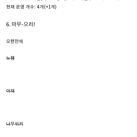
현재 운영 개수: 4개(+1개)
6. 마무-으리!
오랜만에
노잼
아재
나무위키