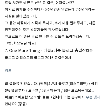
드립 쳐가면서 만든 신년 총 결산, 어떠셨나요?
의외로 통계를 수집하다가 5주년인줄 알았는데 7주년이라는
사실을 알아냈습니다.
그 동안 따끔하게 지적해 주시고, 추가 내용 알려주시고, 때론
칭찬해주신 모든 방문자들께 감사드립니다.
앞으로도 더 좋은 글로 만나뵐 수 있도록 노력하겠습니다.
그럼, 화요일날 뵈요!
7. One More Thing - 다블x티슷 블로그 총결산
다음
블로그 & 티스토리 블로그 2016 총결산에서
링크
의 결과를 얻었습니다. (짝짝)
4년차 블로그(티스토리만) /
상위
5% 댓글부자
/ 모바일 / 5만+ 방문자 / 60+ 포스팅
근데요...
확siri 스마트한 '모바일' 블로그입니다
라는 문구에서
무슨 냄새
안나요? (킁킁)