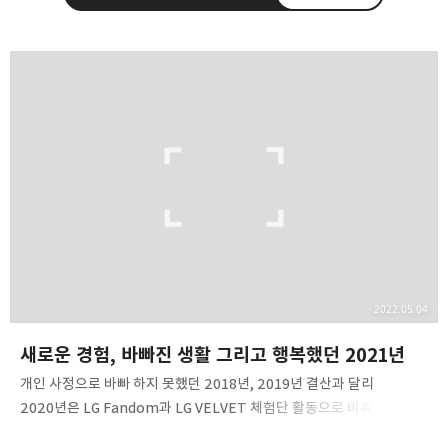
종이상자 공책
IT 기기부터 개인 프로젝트 후기, 여행까지
구독하기
카카오톡
라인
트위터
구독하기
카카오스토리
밴드
네이버 블로그
Pocke
2022.05.04
새로운 경험, 바빠진 생활 그리고 행복했던 2021년
개인 사정으로 바빠 하지 못했던 2018년, 2019년 결산과 달리
2020년은 LG Fandom과 LG VELVET 체험단 활동으로 비록
대학생활은 많이 즐기지 못했지만 블로그 안에서 많은 활동을 할 수